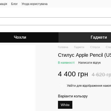
мація
Блог
Угода користувача
Чохли
Гаджети
Головна
Гаджети
Стілуси
Сти
Стилус Apple Pencil (
В наявності
Написати відгук
4 400 грн
4 620 г
Увійти
для відображення накоп
%
Варіанти кольору
White