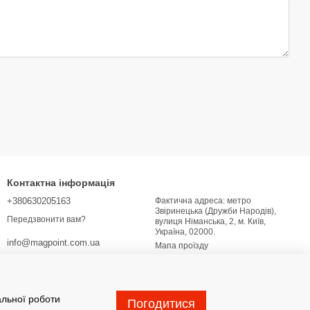
Контактна інформація
+380630205163
Фактична адреса: метро
Звіринецька (Дружби Народів),
Передзвонити вам?
вулиця Німанська, 2, м. Київ,
Україна, 02000.
info@magpoint.com.ua
Мапа проїзду
альної роботи
Погодитися