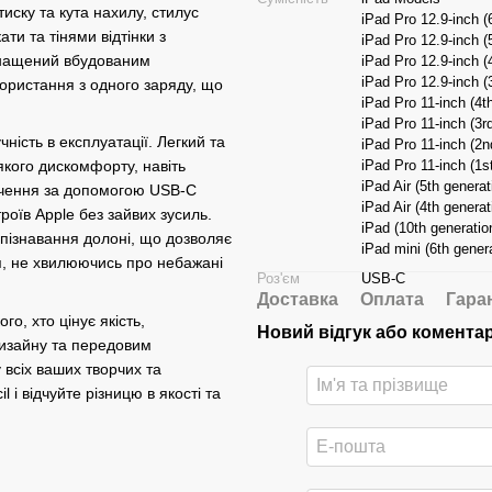
иску та кута нахилу, стилус
iPad Pro 12.9-inch (
ти та тінями відтінки з
iPad Pro 12.9-inch (
оснащений вбудованим
iPad Pro 12.9-inch (
iPad Pro 12.9-inch (
ористання з одного заряду, що
iPad Pro 11-inch (4t
iPad Pro 11-inch (3r
ність в експлуатації. Легкий та
iPad Pro 11-inch (2n
iPad Pro 11-inch (1s
якого дискомфорту, навіть
iPad Air (5th generat
лючення за допомогою USB-C
iPad Air (4th generat
роїв Apple без зайвих зусиль.
iPad (10th generatio
зпізнавання долоні, що дозволяє
iPad mini (6th gener
я, не хвилюючись про небажані
Роз'єм
USB-C
Доставка
Оплата
Гара
о, хто цінує якість,
Новий відгук або комента
дизайну та передовим
 всіх ваших творчих та
l і відчуйте різницю в якості та