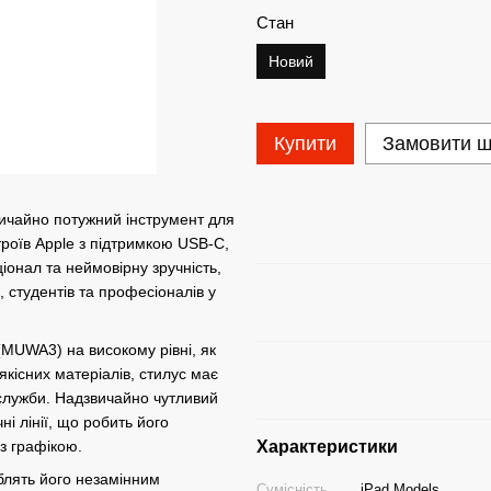
Стан
Новий
Купити
Замовити 
вичайно потужний інструмент для
троїв Apple з підтримкою USB-C,
онал та неймовірну зручність,
 студентів та професіоналів у
 (MUWA3) на високому рівні, як
якісних матеріалів, стилус має
 служби. Надзвичайно чутливий
ні лінії, що робить його
з графікою.
Характеристики
блять його незамінним
Сумісність
iPad Models