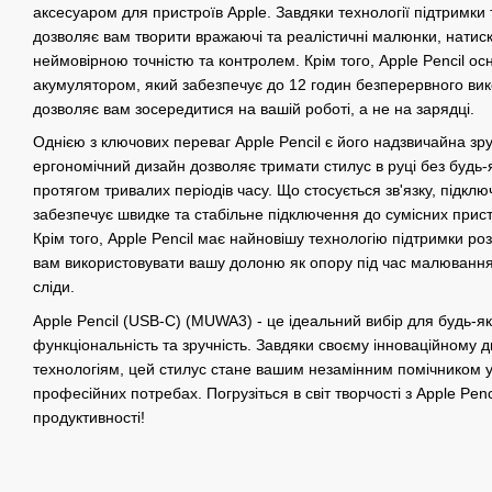
аксесуаром для пристроїв Apple. Завдяки технології підтримки т
дозволяє вам творити вражаючі та реалістичні малюнки, натиска
неймовірною точністю та контролем. Крім того, Apple Pencil 
акумулятором, який забезпечує до 12 годин безперервного вик
дозволяє вам зосередитися на вашій роботі, а не на зарядці.
Однією з ключових переваг Apple Pencil є його надзвичайна зруч
ергономічний дизайн дозволяє тримати стилус в руці без будь-
протягом тривалих періодів часу. Що стосується зв'язку, підк
забезпечує швидке та стабільне підключення до сумісних прист
Крім того, Apple Pencil має найновішу технологію підтримки ро
вам використовувати вашу долоню як опору під час малюванн
сліди.
Apple Pencil (USB-C) (MUWA3) - це ідеальний вибір для будь-яког
функціональність та зручність. Завдяки своєму інноваційному 
технологіям, цей стилус стане вашим незамінним помічником у
професійних потребах. Погрузіться в світ творчості з Apple Penci
продуктивності!