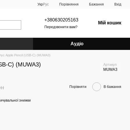
Порівняння
Укр
Рус
Бажання
Вхід
+380630205163
Мій кошик
Передзвонити вам?
Аудіо
лус Apple Pencil (USB-C) (MUWA3)
USB-C) (MUWA3)
Артикул
MUWA3
рн
Порівняти
В бажання
ичувальної знижки