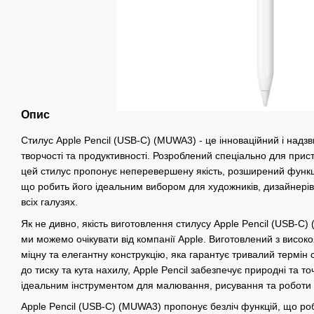
Опис
Стилус Apple Pencil (USB-C) (MUWA3) - це інноваційний і надз
творчості та продуктивності. Розроблений спеціально для прис
цей стилус пропонує неперевершену якість, розширений функці
що робить його ідеальним вибором для художників, дизайнерів,
всіх галузях.
Як не дивно, якість виготовлення стилусу Apple Pencil (USB-C)
ми можемо очікувати від компанії Apple. Виготовлений з високо
міцну та елегантну конструкцію, яка гарантує тривалий термін
до тиску та кута нахилу, Apple Pencil забезпечує природні та точ
ідеальним інструментом для малювання, рисування та роботи 
Apple Pencil (USB-C) (MUWA3) пропонує безліч функцій, що ро