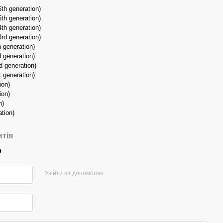
6th generation)
5th generation)
4th generation)
3rd generation)
h generation)
d generation)
d generation)
t generation)
ion)
ion)
n)
ation)
нтія
р
Увійти за допомогою