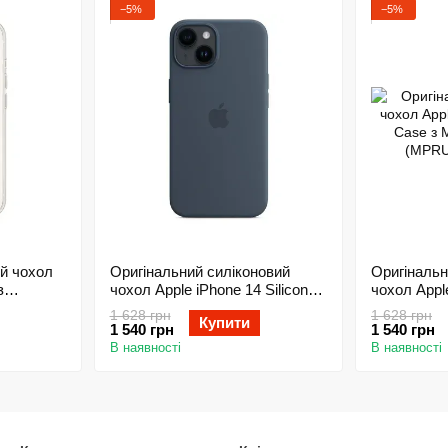
−5%
−5%
й чохол
Оригінальний силіконовий
Оригінальн
з
чохол Apple iPhone 14 Silicone
чохол Apple
13)
Case з MagSafe - Storm Blue
Case з Mag
1 628 грн
1 628 грн
Купити
(MPRV3)
(MPRU3)
1 540 грн
1 540 грн
В наявності
В наявності