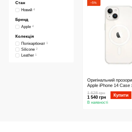
Стан
−5%
Новий
4
Бренд
Apple
4
Колекція
Полікарбонат
1
Silicone
2
Leather
1
Оригінальний прозори
Apple iPhone 14 Case 
MagSafe - Clear (MPU
1 628 грн
Купити
1 540 грн
В наявності