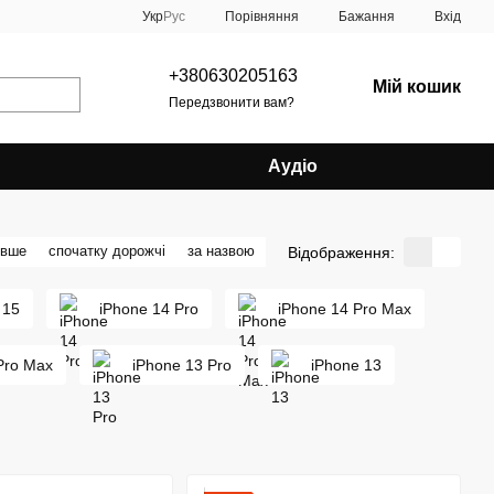
Порівняння
Укр
Рус
Бажання
Вхід
+380630205163
Мій кошик
Передзвонити вам?
Аудіо
евше
спочатку дорожчі
за назвою
Відображення:
 15
iPhone 14 Pro
iPhone 14 Pro Max
Pro Max
iPhone 13 Pro
iPhone 13