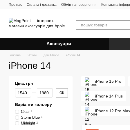
Перейти до основного контенту
Про нас
Оплата і доставка
Обмін та повернення
Контактна інфор
Аксесуари
Головна
Чохли
для iPhone
iPhone 14
iPhone 14
iPhone 15 Pro
Ціна, грн
Від Ціна, грн
До Ціна, грн
ОК
iPhone 14 Plus
Варіанти кольору
iPhone 12 Pro Ma
Clear
1
Storm Blue
1
Midnight
2