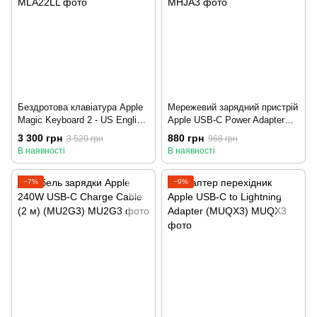
Бездротова клавіатура Apple
Мережевий зарядний пристрій
Magic Keyboard 2 - US English
Apple USB-C Power Adapter
(MLA22LL)
20W (MHJE3)
3 300 грн
880 грн
3 520 грн
968 грн
В наявності
В наявності
−7%
−9%