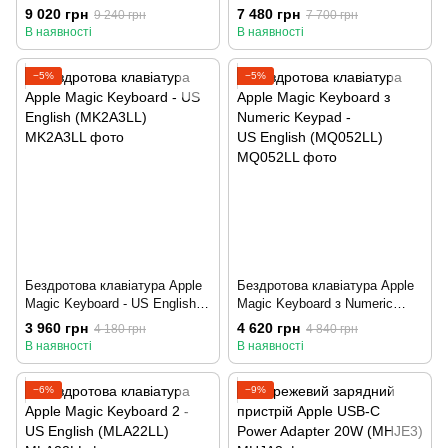
Numeric Keypad - US English -
US English (MK293LL)
9 020 грн
7 480 грн
9 240 грн
7 700 грн
Black (MMMR3LL)
В наявності
В наявності
−5%
−5%
Бездротова клавіатура Apple
Бездротова клавіатура Apple
Magic Keyboard - US English
Magic Keyboard з Numeric
(MK2A3LL)
Keypad - US English
3 960 грн
4 620 грн
4 180 грн
4 840 грн
(MQ052LL)
В наявності
В наявності
−6%
−9%