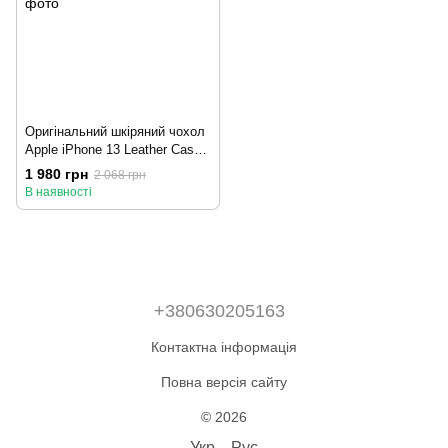
Оригінальний шкіряний чохол
Apple iPhone 13 Leather Case з
MagSafe - Midnight (MM183)
1 980 грн
2 068 грн
В наявності
+380630205163
Контактна інформація
Повна версія сайту
© 2026
Укр
Рус