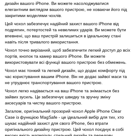
дизайн вашого iPhone. Ви можете насолоджуватися
елегантним виглядом вашого пристрою, не ховаючи його під
закритими моделями чохлів.
Цей чохол забезпечує надійний захист вашого iPhone від
подряпин, потертостей та невеликих ударів. Ви можете бути
впевнені, що ваш пристрій залишиться в ідеальному стані
навіть після тривалого використання.
Чохол точно вирізаний, щоб забезпечити легкий доступ до всіх
портів, кнопок та камер вашого iPhone. Ви можете
використовувати всі функції вашого пристрою без обмежень.
Чохол має тонкий та легкий дизайн, що додає комфорту під
час користування вашим iPhone. Він не додає зайвої маси та
не утруднює транспортування вашого пристрою.
Чохол легко надівається на ваш iPhone та знімається без
зайвих зусиль. Це забезпечує швидку та зручну зміну
аксесуарів та чистку вашого пристрою.
Загалом, оригінальний прозорий чохол Apple iPhone Clear
Case із функцією MagSafe - це ідеальний вибір для тих, хто
шукає надійний захист для свого iPhone, без втрати
оригінального дизайну пристрою. Цей чохол поєднує в собі
високу якість матеріалу, стильний дизайн та передову