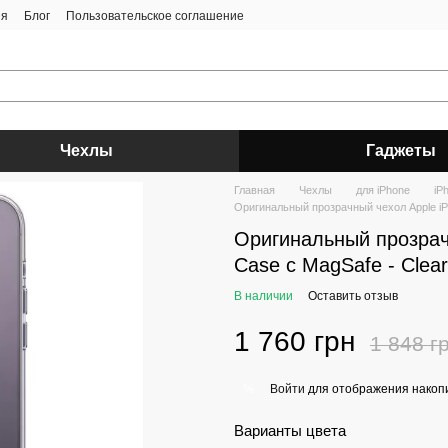
ия
Блог
Пользовательское соглашение
Чехлы
Гаджеты
Главная
Чехлы
для iPhone
iP
Оригинальный прозрачный чехол Apple iP
Оригинальный прозрач
Case с MagSafe - Clea
В наличии
Оставить отзыв
1 760 грн
1 848 г
Войти
для отображения накопи
%
Варианты цвета