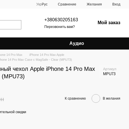
Сравнение
Укр
Рус
Желания
Вход
+380630205163
Мой заказ
Перезвонить вам?
Аудио
hone 14 Pro Max
iPhone 14 Pro Max Apple
hone 14 Pro Max Case с MagSafe - Clear (MPU73)
ный чехол Apple iPhone 14 Pro Max
Артикул
MPU73
r (MPU73)
рн
К сравнению
В желания
тельной скидки