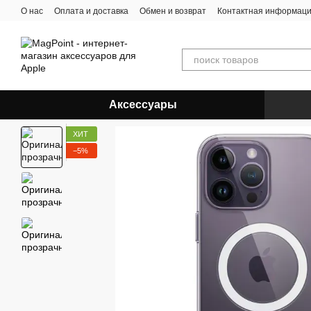
Перейти к основному контенту
О нас
Оплата и доставка
Обмен и возврат
Контактная информац
Аксессуары
ХИТ
−5%