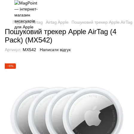
Гаджети
Airtag
Airtag Apple
Пошуковий трекер Apple AirTag 
Пошуковий трекер Apple AirTag (4
Pack) (MX542)
Артикул:
MX542
Написати відгук
−6%