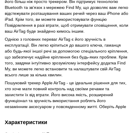
його більш ніж просто трекером. Він підтримує технологію
Bluetooth та зв'язок з мережею Find My, що дозволяє вам легко
відстежувати розташування ваших речей через ваш iPhone або
iPad. Крім того, ви можете використовувати функцію
Повідомлення в разі втрати, щоб отримувати сповіщення, коли
ваш AirTag буде знайдено кимось іншим.
Однією з головних переваг AirTag є його зручність в
експлуатації. Він легко кріпиться до вашого ключа, гаманця
або будь-якої іншої речі за допомогою спеціального кріплення,
що забезпечує надійне кріплення без будь-яких проблем. Крім
того, завдяки інтуїтивно зрозумілому інтерфейсу додатка Find
My, ви можете легко встановити та налаштувати свій AirTag
всього лише за кілька хвилин.
Пошуковий трекер Apple AirTag - це ідеальне рішення для тих,
хто хоче мати повний контроль над своїми речами та
захистити їх від втрати. Його висока якість, розширений
функціонал та зручність використання роблять його
незамінним аксесуаром у повсякденному житті. Оберіть Apple
Характеристики