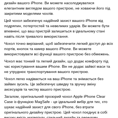
дизайн вашого iPhone. Ви можете насолоджуватися
елегантним виглядом вашого пристрою, не ховаючи його під
закритими моделями чохлів.
Цей чохол забезпечує надійний захист вашого iPhone від
подряпин, потертостей та невеликих ударів. Ви можете бути
впевнені, що ваш пристрій залишиться в ідеальному стані
навіть після тривалого використання.
Чохол точно вирізаний, щоб забезпечити легкий доступ до всіх
портів, кнопок та камер вашого iPhone. Ви можете
використовувати всі функції вашого пристрою без обмежень.
Чохол має тонкий та легкий дизайн, що додає комфорту під
час користування вашим iPhone. Він не додає зайвої маси та
не утруднює транспортування вашого пристрою.
Чохол легко надівається на ваш iPhone та знімається без
зайвих зусиль. Це забезпечує швидку та зручну зміну
аксесуарів та чистку вашого пристрою.
Загалом, оригінальний прозорий чохол Apple iPhone Clear
Case із функцією MagSafe - це ідеальний вибір для тих, хто
шукає надійний захист для свого iPhone, без втрати
оригінального дизайну пристрою. Цей чохол поєднує в собі
високу якість матеріалу, стильний дизайн та передову