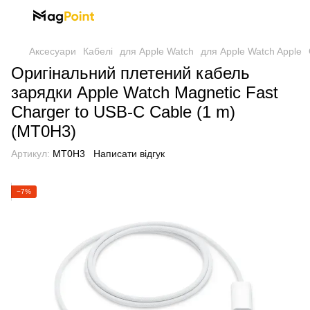
Аксесуари
Кабелі
для Apple Watch
для Apple Watch Apple
Оригінальний плетений кабель
зарядки Apple Watch Magnetic Fast
Charger to USB-C Cable (1 m)
(MT0H3)
Артикул:
MT0H3
Написати відгук
−7%