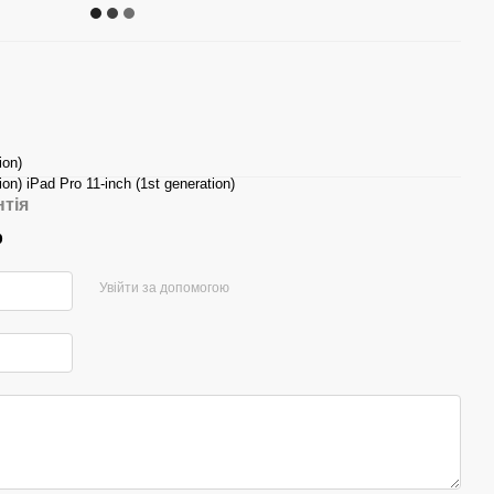
ion)
ion) iPad Pro 11-inch (1st generation)
нтія
р
Увійти за допомогою