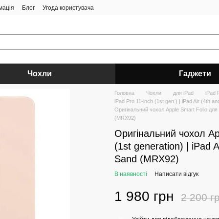
мація
Блог
Угода користувача
Чохли
Гаджети
Головна
Чохли
для iPad
iPad P
iPad Pro 11-inch (1st gen.) | iPad Air (4th an
Оригінальний чохол Apple Smart Folio для iP
(MRX92)
Оригінальний чохол App
(1st generation) | iPad A
Sand (MRX92)
В наявності
Написати відгук
1 980 грн
2 200 г