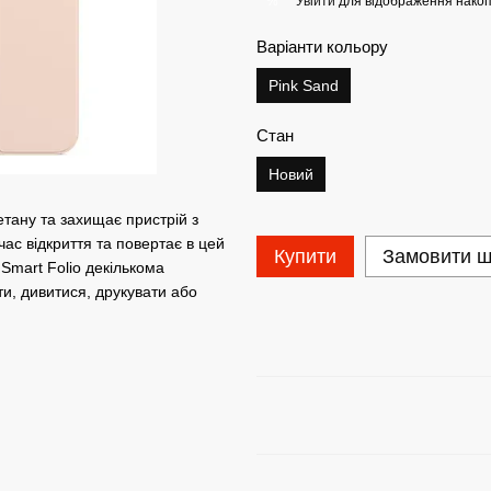
Увійти
для відображення накоп
%
Варіанти кольору
Pink Sand
Стан
Новий
етану та захищає пристрій з
час відкриття та повертає в цей
Купити
Замовити 
Smart Folio декількома
ти, дивитися, друкувати або