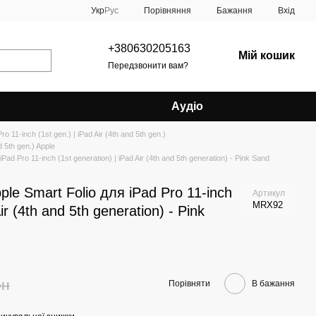
Порівняння
Укр
Рус
Бажання
Вхід
+380630205163
Мій кошик
Передзвонити вам?
Аудіо
ro 11-inch (1st gen.) | iPad Air (4th and 5th gen.)
d 5th gen.) Apple
ad Pro 11-inch (1st generation) | iPad Air (4th and 5th generation) - Pink Sand
le Smart Folio для iPad Pro 11-inch
Артикул
MRX92
ir (4th and 5th generation) - Pink
рн
Порівняти
В бажання