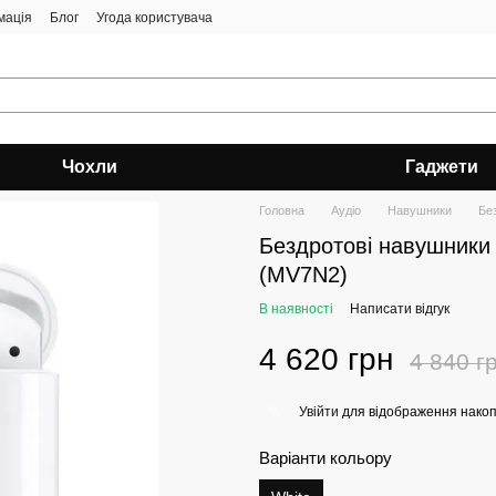
мація
Блог
Угода користувача
Чохли
Гаджети
Головна
Аудіо
Навушники
Без
Бездротові навушники A
(MV7N2)
В наявності
Написати відгук
4 620 грн
4 840 г
Увійти
для відображення накоп
%
Варіанти кольору