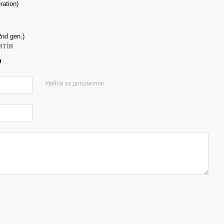
ration)
2nd gen.)
нтія
р
Увійти за допомогою