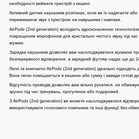
необхідності виймати пристрій з кишені.
Активний датчик наушників розпізнає, коли ви їх надягаєте або
перемикаючи звук з пристрою на навушники і навпаки.
AirPods (2nd generation) володіють вдосконаленою технологіє
покращеним мікрофоном для кристально чистого звуку під час
музики.
Зарядка наушників дозволяє вам насолоджуватися музикою пр
безперервного відтворення, а зарядний футляр надає ще до 24
Легкі та компактні AirPods (2nd generation) ідеально підходят
Вони легко поміщаються в кишеню або сумку і завжди готові д
Відсутність проводів дозволяє вам вільно рухатися, не обмеж
зручно під час тренувань, прогулянок або подорожей.
З AirPods (2nd generation) ви можете насолоджуватися відтвор
використовувати голосового помічника та інші функції без обм