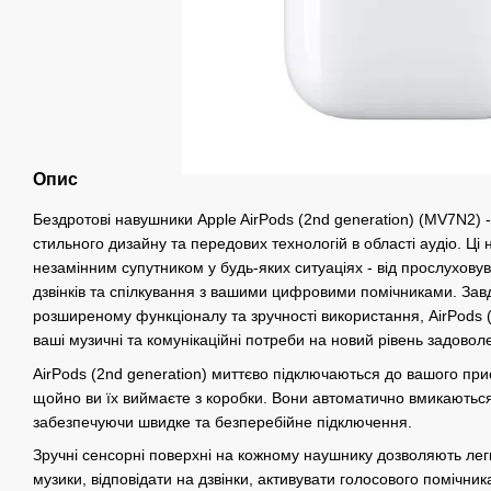
Опис
Бездротові навушники Apple AirPods (2nd generation) (MV7N2) 
стильного дизайну та передових технологій в області аудіо. Ц
незамінним супутником у будь-яких ситуаціях - від прослухову
дзвінків та спілкування з вашими цифровими помічниками. За
розширеному функціоналу та зручності використання, AirPods (
ваші музичні та комунікаційні потреби на новий рівень задовол
AirPods (2nd generation) миттєво підключаються до вашого при
щойно ви їх виймаєте з коробки. Вони автоматично вмикаються 
забезпечуючи швидке та безперебійне підключення.
Зручні сенсорні поверхні на кожному наушнику дозволяють лег
музики, відповідати на дзвінки, активувати голосового помічника