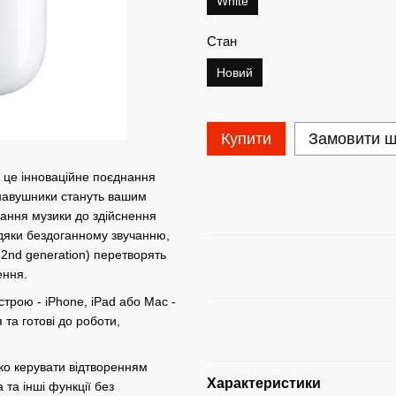
White
Стан
Новий
Купити
Замовити 
- це інноваційне поєднання
і навушники стануть вашим
вання музики до здійснення
вдяки бездоганному звучанню,
2nd generation) перетворять
ення.
строю - iPhone, iPad або Mac -
та готові до роботи,
ко керувати відтворенням
Характеристики
 та інші функції без