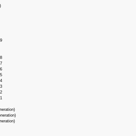
)
s
 9
 8
 7
 6
 5
 4
 3
 2
 1
neration)
neration)
neration)