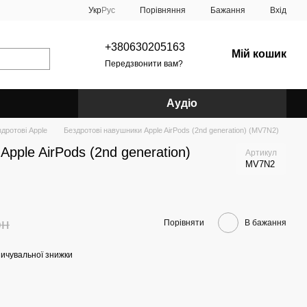
Порівняння
Укр
Рус
Бажання
Вхід
+380630205163
Мій кошик
Передзвонити вам?
Аудіо
дротові Apple
Бездротові навушники Apple AirPods (2nd generation) (MV7N2)
pple AirPods (2nd generation)
Артикул
MV7N2
рн
Порівняти
В бажання
ичувальної знижки