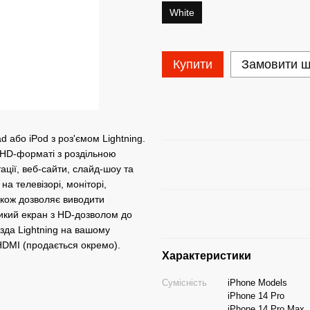
White
Купити
Замовити 
 або iPod з роз'ємом Lightning.
 HD-форматі з роздільною
ції, веб-сайти, слайд-шоу та
на телевізорі, моніторі,
акож дозволяє виводити
ликий екран з HD-дозволом до
ізда Lightning на вашому
HDMI (продається окремо).
Характеристики
Сумісність
iPhone Models
iPhone 14 Pro
iPhone 14 Pro Max