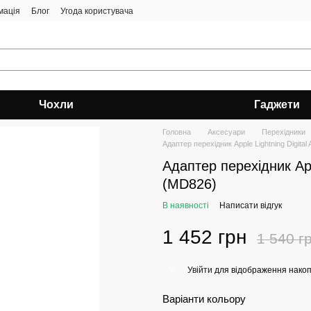
мація
Блог
Угода користувача
Чохли
Гаджети
Головна
Аксесуари
Перехідники
Адаптер перехідник Apple Lightning Digital
Адаптер перехідник Appl
(MD826)
В наявності
Написати відгук
1 452 грн
1 540 г
Увійти
для відображення накоп
%
Варіанти кольору