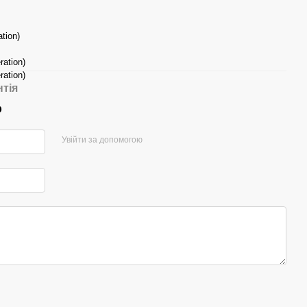
ation)
ration)
ration)
нтія
р
Увійти за допомогою