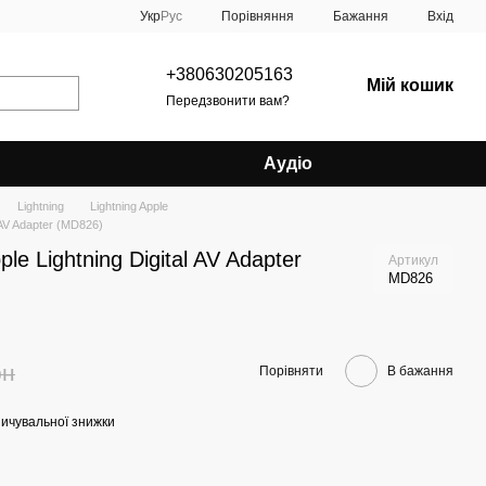
Порівняння
Укр
Рус
Бажання
Вхід
+380630205163
Мій кошик
Передзвонити вам?
Аудіо
Lightning
Lightning Apple
 AV Adapter (MD826)
e Lightning Digital AV Adapter
Артикул
MD826
рн
Порівняти
В бажання
ичувальної знижки