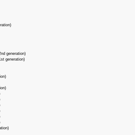
ration)
2nd generation)
1st generation)
ion)
ion)
)
)
)
)
)
)
ation)