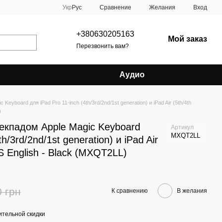
Сравнение
Укр
Рус
Желания
Вход
+380630205163
Мой заказ
Перезвонить вам?
Аудио
eyboard для iPad Pro 11-inch (4th/3rd/2nd/1st generation) и iPad Air (5th/4th
)
екпадом Apple Magic Keyboard
Артикул
MXQT2LL
h/3rd/2nd/1st generation) и iPad Air
US English - Black (MXQT2LL)
0 грн
К сравнению
В желания
тельной скидки