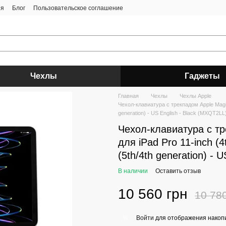
ия
Блог
Пользовательское соглашение
Чехлы
Гаджеты
Главная
Чехлы
Чехлы Apple
Чехол-клавиатура с трекпадом Apple Magic K
generation) - US English - Black (MXQT2LL
Чехол-клавиатура с тр
для iPad Pro 11-inch (4t
(5th/4th generation) - 
В наличии
Оставить отзыв
10 560 грн
10 78
Войти
для отображения накопи
%