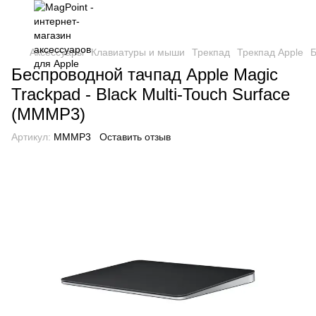
Аксессуары
Клавиатуры и мыши
Трекпад
Трекпад Apple
Б
Беспроводной тачпад Apple Magic
Trackpad - Black Multi-Touch Surface
(MMMP3)
Артикул:
MMMP3
Оставить отзыв