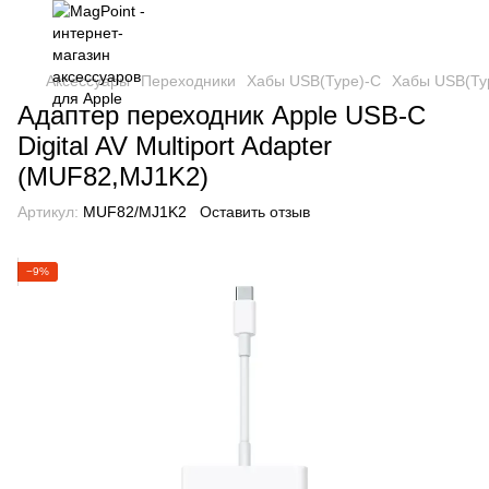
Аксессуары
Переходники
Хабы USB(Type)-C
Хабы USB(Typ
Адаптер переходник Apple USB-C
Digital AV Multiport Adapter
(MUF82,MJ1K2)
Артикул:
MUF82/MJ1K2
Оставить отзыв
−9%